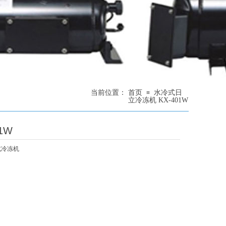
当前位置：
首页
水冷式日
≡
立冷冻机 KX-401W
1W
式冷冻机